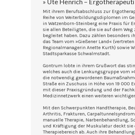
» Ute Henrich – Ergotherapeuti
Mit ihrem Berufsabschluss zur Ergotherape
Reihe von Weiterbildungsdiplomen im Gep
in Watzenborn-Steinberg eine Praxis für E
sie allen Beteiligten, die sie auf dem W
begleitet haben. Dazu zählen besonders 
das Team vom »Gießener Land« (vertreten
Regionalmanagerin Anette Kurth) sowie W
Stadtsparkasse Schwalmstadt.
Gontrum lobte in ihrem Grußwort das sti
welches auch die Lenkungsgruppe vom »G
die notwendig gewordenen Baumaßnahmen 
Straße ein Zuschuss in Höhe von 19 000 E
mit dieser Praxisgründung und der Fachk
Medizinnetzwerk einen weiteren wichtigen
Mit den Schwerpunkten Handtherapie, Beu
Arthritis, Frakturen, Carpaltunnelsynd
manuelle Therapie, Narbenbehandlung, Sc
und Kräftigung der Muskulatur deckt sie
Therapiebereich ab. Auch ihre Behandlun