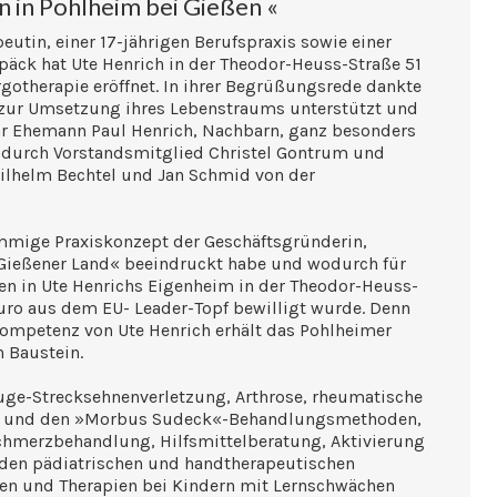
n in Pohlheim bei Gießen «
utin, einer 17-jährigen Berufspraxis sowie einer
äck hat Ute Henrich in der Theodor-Heuss-Straße 51
rgotherapie eröffnet. In ihrer Begrüßungsrede dankte
eg zur Umsetzung ihres Lebenstraums unterstützt und
ihr Ehemann Paul Henrich, Nachbarn, ganz besonders
 durch Vorstandsmitglied Christel Gontrum und
ilhelm Bechtel und Jan Schmid von der
mmige Praxiskonzept der Geschäftsgründerin,
ießener Land« beeindruckt habe und wodurch für
in Ute Henrichs Eigenheim in der Theodor-Heuss-
uro aus dem EU- Leader-Topf bewilligt wurde. Denn
ompetenz von Ute Henrich erhält das Pohlheimer
 Baustein.
ge-Strecksehnenverletzung, Arthrose, rheumatische
rom und den »Morbus Sudeck«-Behandlungsmethoden,
hmerzbehandlung, Hilfsmittelberatung, Aktivierung
 den pädiatrischen und handtherapeutischen
gen und Therapien bei Kindern mit Lernschwächen